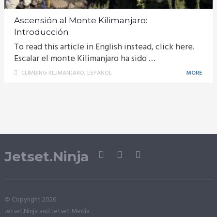
Ascensión al Monte Kilimanjaro:
Introducción
To read this article in English instead, click here.
Escalar el monte Kilimanjaro ha sido …
CLIMBING KILIMANJARO
,
ESPAÑOL
MORE
Jetset.Ninja
© Copyright 2026.
Jetset.Ninja and Jetset Media